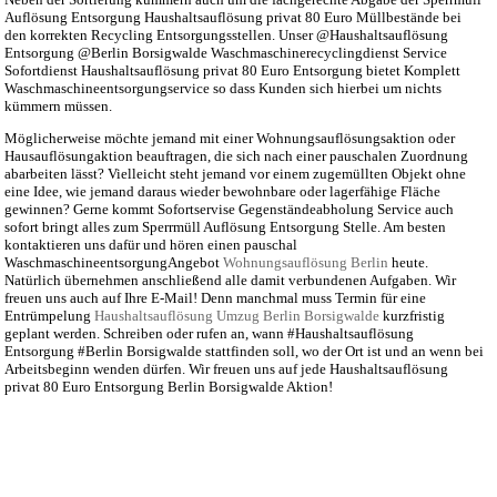
Auflösung Entsorgung Haushaltsauflösung privat 80 Euro Müllbestände bei
den korrekten Recycling Entsorgungsstellen. Unser @Haushaltsauflösung
Entsorgung @Berlin Borsigwalde Waschmaschinerecyclingdienst Service
Sofortdienst Haushaltsauflösung privat 80 Euro Entsorgung bietet Komplett
Waschmaschineentsorgungservice so dass Kunden sich hierbei um nichts
kümmern müssen.
Möglicherweise möchte jemand mit einer Wohnungsauflösungsaktion oder
Hausauflösungaktion beauftragen, die sich nach einer pauschalen Zuordnung
abarbeiten lässt? Vielleicht steht jemand vor einem zugemüllten Objekt ohne
eine Idee, wie jemand daraus wieder bewohnbare oder lagerfähige Fläche
gewinnen? Gerne kommt Sofortservise Gegenständeabholung Service auch
sofort bringt alles zum Sperrmüll Auflösung Entsorgung Stelle. Am besten
kontaktieren uns dafür und hören einen pauschal
WaschmaschineentsorgungAngebot
Wohnungsauflösung Berlin
heute.
Natürlich übernehmen anschließend alle damit verbundenen Aufgaben. Wir
freuen uns auch auf Ihre E-Mail! Denn manchmal muss Termin für eine
Entrümpelung
Haushaltsauflösung Umzug Berlin Borsigwalde
kurzfristig
geplant werden. Schreiben oder rufen an, wann #Haushaltsauflösung
Entsorgung #Berlin Borsigwalde stattfinden soll, wo der Ort ist und an wenn bei
Arbeitsbeginn wenden dürfen. Wir freuen uns auf jede Haushaltsauflösung
privat 80 Euro Entsorgung Berlin Borsigwalde Aktion!